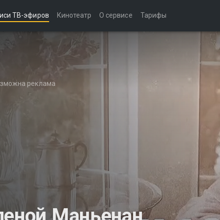
иси ТВ-эфиров
Кинотеатр
О сервисе
Тарифы
возможна реклама
леной Маньенан