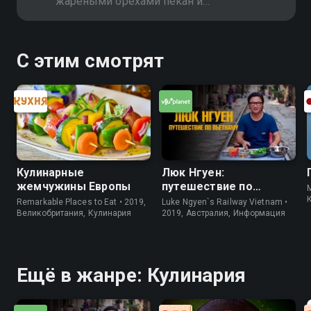
жареными орехами пекан и
лучшими в мире кростини. Затем -
запечённые "Яйца броненосца" из
говяжьего фарша, завёрнутые в
С этим смотрят
бекон
Кулинарные
Люк Нгуен:
жемчужины Европы
путешествие по
M
Вьетнаму
Remarkable Places to Eat • 2019,
Luke Ngyen`s Railway Vietnam •
Великобритания, Кулинария
2019, Австралия, Информация
Ещё в жанре: Кулинария