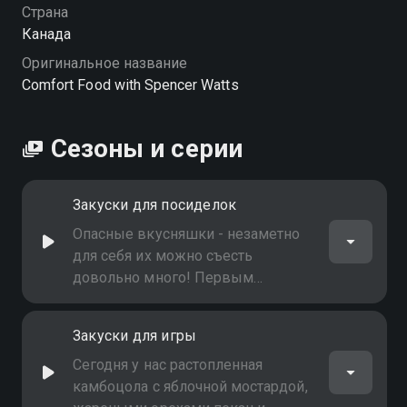
Страна
Канада
Оригинальное название
Comfort Food with Spencer Watts
Сезоны и серии
Закуски для посиделок
Опасные вкусняшки - незаметно
для себя их можно съесть
довольно много! Первым
блюдом у нас шарики аранчини с
колбасой пепперони, моцареллой
Закуски для игры
и острым соусом маринара
Сегодня у нас растопленная
камбоцола с яблочной мостардой,