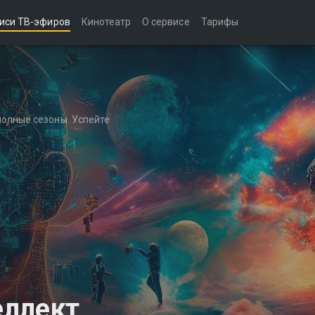
иси ТВ-эфиров
Кинотеатр
О сервисе
Тарифы
полные сезоны. Успейте
еллект