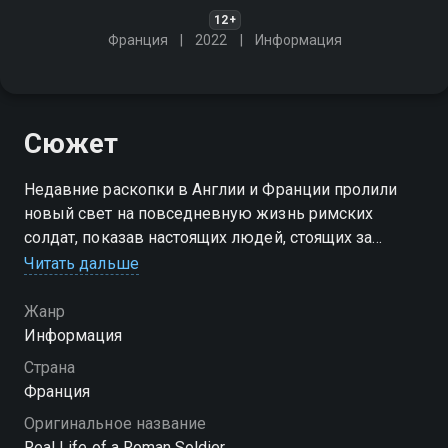
12+
Франция
2022
Информация
Сюжет
Недавние раскопки в Англии и Франции пролили
новый свет на повседневную жизнь римских
солдат, показав настоящих людей, стоящих за
фигурами из легенд
Читать дальше
Посмотреть онлайн 1 сезон сериала Жизнь
Жанр
римского солдата вы можете совершенно
Информация
бесплатно в хорошем HD качестве на Смотрёшке
Страна
Франция
Оригинальное название
Real Life of a Roman Soldier