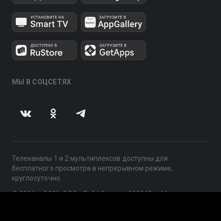
МЫ В СОЦСЕТЯХ
Телеканалы 1 и 2 мультиплексов доступны для
бесплатного просмотра в непрерывном режиме,
круглосуточно.
© 2014 — 2026, ООО «ЛайфСтрим», 109240, г. Москва,
ул. Николоямская, д. 13, стр. 2, этаж 2, ИНН 7710918800
Поддержка: help@smotreshka.tv