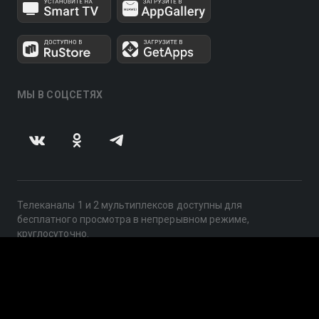
МЫ В СОЦСЕТЯХ
Телеканалы 1 и 2 мультиплексов доступны для
бесплатного просмотра в непрерывном режиме,
круглосуточно.
© 2014 — 2026, ООО «ЛайфСтрим», 109240, г. Москва,
ул. Николоямская, д. 13, стр. 2, этаж 2, ИНН 7710918800
Поддержка: help@smotreshka.tv
UUID: 8257fe5e-04b1-4f45-bb93-0c8c807e9026