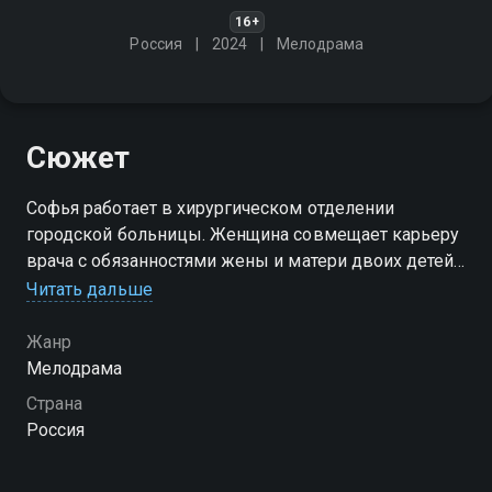
16+
Россия
2024
Мелодрама
Сюжет
Софья работает в хирургическом отделении
городской больницы. Женщина совмещает карьеру
врача с обязанностями жены и матери двоих детей.
Её жизнь расписана буквально по минутам, но
Читать дальше
однажды выверенное расписание даёт сбой…
Жанр
Посмотреть онлайн 1 сезон сериала Стрекоза над
Мелодрама
омутом вы можете совершенно бесплатно в
Страна
хорошем HD качестве на Смотрёшке
Россия