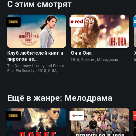
С этим смотрят
Клуб любителей книг и
Он и Она
пирогов из
2016, Бельгия, Мелодрама
I
картофельных
The Guernsey Literary and Potato
очистков
Peel Pie Society • 2018, США,
История
Ещё в жанре: Мелодрама