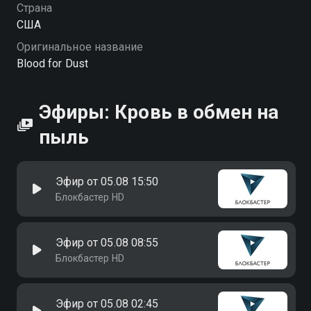
коллегой, за чьей улыбкой скрывается мрачное
Страна
прошлое. Вместе они оказываются втянутыми в
США
опасную игру, где каждая сделка может стать
Оригинальное название
последней, а выбор — роковым. Теперь Клиффу
Blood for Dust
предстоит решить, сколько стоит мечта и готов ли
он заплатить за неё слишком высокую цену. «Кровь
в обмен на пыль» — смотрите онлайн в хорошем
Эфиры: Кровь в обмен на
качестве.
пыль
Эфир от 05.08 15:50
Блокбастер HD
Эфир от 05.08 08:55
Блокбастер HD
Эфир от 05.08 02:45