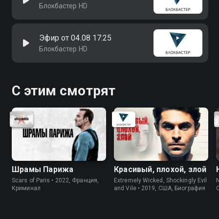
Блокбастер HD
Эфир от 04.08 17:25
Блокбастер HD
С этим смотрят
Шрамы Парижа
Красивый, плохой, злой
Scars of Paris • 2022, Франция,
Extremely Wicked, Shockingly Evil
N
Криминал
and Vile • 2019, США, Биография