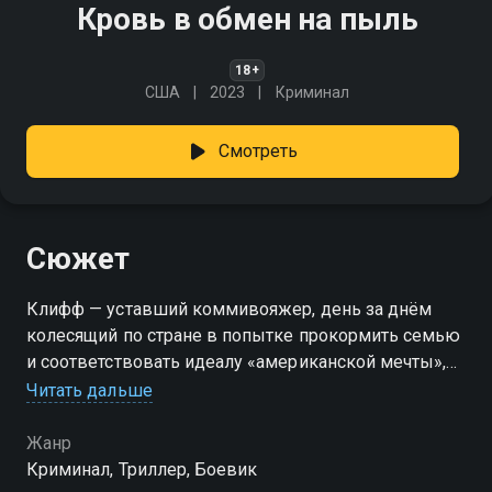
Кровь в обмен на пыль
18+
США
2023
Криминал
Смотреть
Сюжет
Клифф — уставший коммивояжер, день за днём
колесящий по стране в попытке прокормить семью
и соответствовать идеалу «американской мечты»,
которая всё больше кажется иллюзией. Его жизнь —
Читать дальше
череда бесконечных дорог, дешёвых мотелей и
навязчивого чувства вины. Но всё меняется после
Жанр
случайной встречи с Рикки — обаятельным
Криминал, Триллер, Боевик