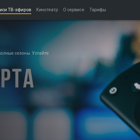
иси ТВ-эфиров
Кинотеатр
О сервисе
Тарифы
полные сезоны. Успейте