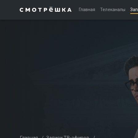
Главная
Телеканалы
Зап
Главная
/
Записи ТВ-эфиров
/