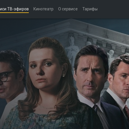
иси ТВ-эфиров
Кинотеатр
О сервисе
Тарифы