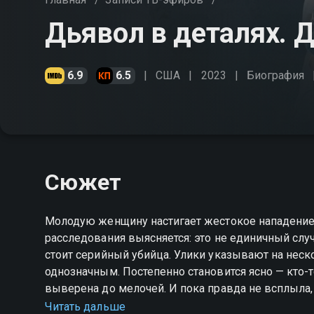
Дьявол в деталях.
6.9
6.5
США
2023
Биография
Сюжет
Молодую женщину настигает жестокое нападение,
расследования выясняется: это не единичный случ
стоит серийный убийца. Улики указывают на неск
однозначным. Постепенно становится ясно — кто-т
выверена до мелочей. И пока правда не всплыла, 
кукловод. «Дьявол в деталях. Дело Миранды» — с
Читать дальше