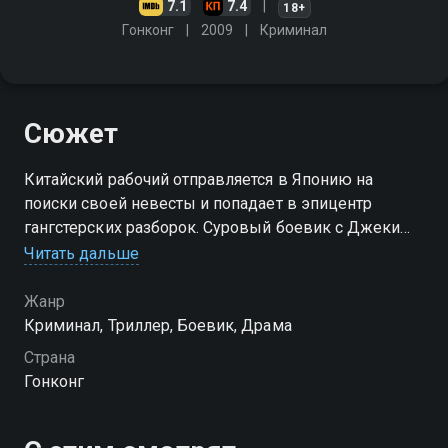
7.1
7.4
18+
Гонконг
2009
Криминал
Сюжет
Китайский рабочий отправляется в Японию на
поиски своей невесты и попадает в эпицентр
гангстерских разборок. Суровый боевик с Джеки
Чаном о жизни якудза и нелегальных мигрантов
Читать дальше
Жанр
Криминал, Триллер, Боевик, Драма
Страна
Гонконг