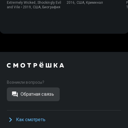
Extremely Wicked, Shockingly Evil
2016, США, Криминал
P
and Vile • 2019, США, Биография
Возникли вопросы?
Обратная связь
Как смотреть