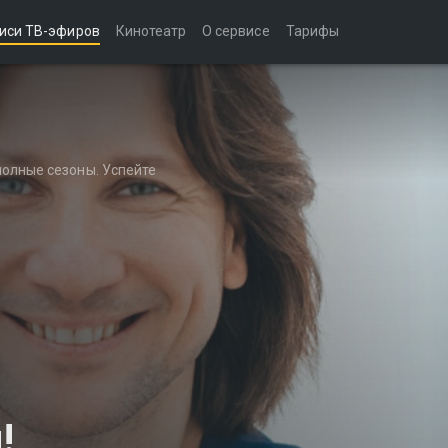
иси ТВ-эфиров
Кинотеатр
О сервисе
Тарифы
полные сезоны. Успейте
!