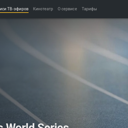
иси ТВ-эфиров
Кинотеатр
О сервисе
Тарифы
s World Series,