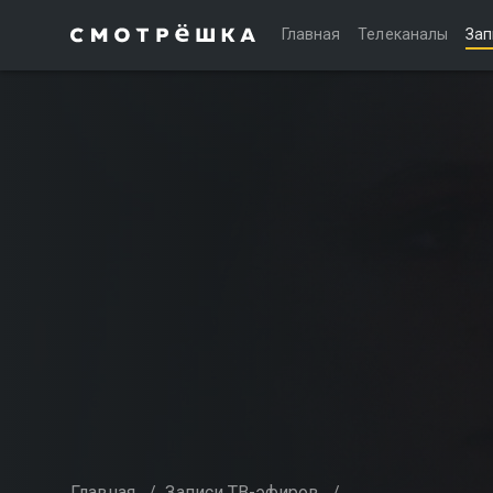
Главная
Телеканалы
Зап
Главная
/
Записи ТВ-эфиров
/