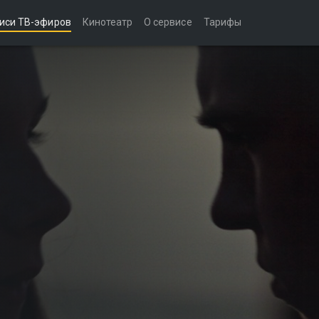
иси ТВ-эфиров
Кинотеатр
О сервисе
Тарифы