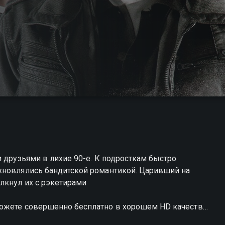
и друзьями в лихие 90-е. К подросткам быстро
хновлялись бандитской романтикой. Царивший на
лкнул их с рэкетирами
можете совершенно бесплатно в хорошем HD качестве