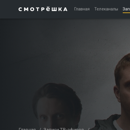
Главная
Телеканалы
Зап
Главная
/
Записи ТВ-эфиров
/