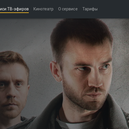
иси ТВ-эфиров
Кинотеатр
О сервисе
Тарифы