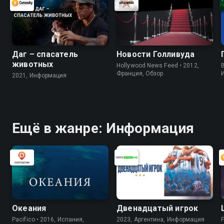
Даг – спасатель
Новости Голливуда
животных
Hollywood News Feed • 2012,
B
Франция, Обзор
2021, Информация
Ещё в жанре: Информация
Океания
Двенадцатый игрок
Pacifico • 2016, Испания,
2023, Аргентина, Информация
F