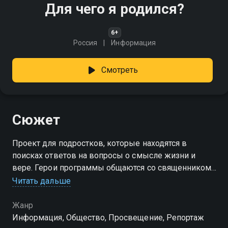
Для чего я родился?
6+
Россия
Информация
Смотреть
Сюжет
Проект для подростков, которые находятся в
поисках ответов на вопросы о смысле жизни и
вере. Герои программы общаются со священником,
пытаясь разобраться в своём месте в этом мире и в
Читать дальше
роли Бога в их жизни
Жанр
Информация, Общество, Просвещение, Репортаж