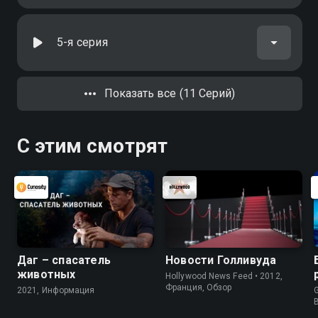
5-я серия
Показать все (11 Серий)
С этим смотрят
Даг – спасатель
Новости Голливуда
животных
Hollywood News Feed • 2012,
Франция, Обзор
2021, Информация
G