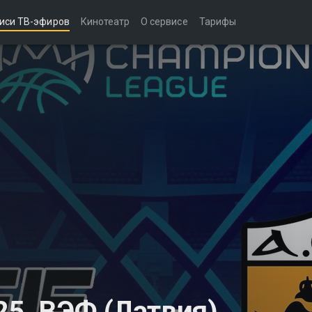
иси ТВ-эфиров
Кинотеатр
О сервисе
Тарифы
25. ВЭФ (Латвия)