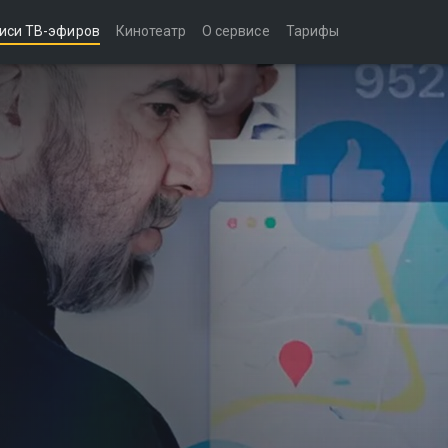
иси ТВ-эфиров
Кинотеатр
О сервисе
Тарифы