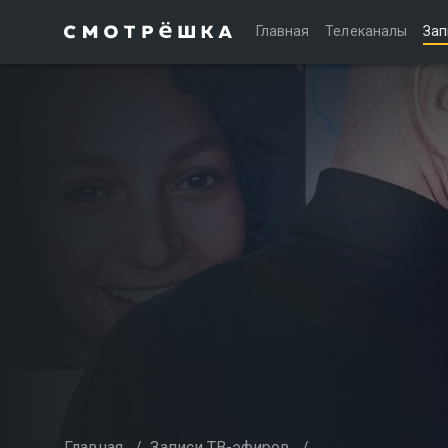
Главная
Телеканалы
Зап
Главная
/
Записи ТВ-эфиров
/