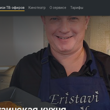
иси ТВ-эфиров
Кинотеатр
О сервисе
Тарифы
узинская кухня