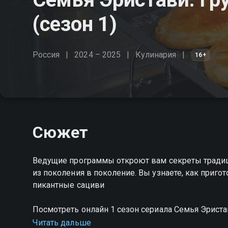
(сезон 1)
Россия
2024 – 2025
Кулинария
16+
Сюжет
Ведущие программы откроют вам секреты традиц
из поколения в поколение. Вы узнаете, как приго
пикантные сациви
Посмотреть онлайн 1 сезон сериала Семья Эрист
бесплатно в хорошем HD качестве на Смотрёшке
Читать дальше