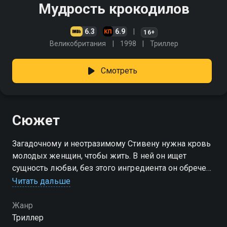
Мудрость крокодилов
6.3
6.9
16+
Великобритания
1998
Триллер
Смотреть
Сюжет
Загадочному и неотразимому Стивену нужна кровь
молодых женщин, чтобы жить. В ней он ищет
сущность любви, без этого ингредиента он обречен
на медленную гибель…
Читать дальше
Жанр
Триллер