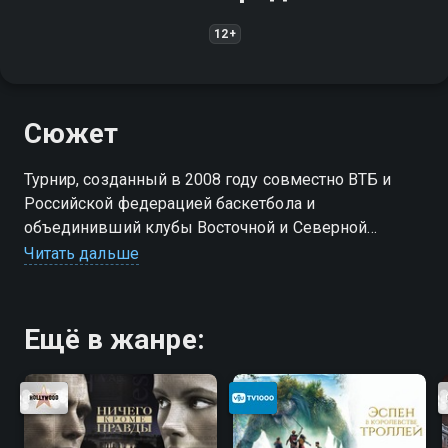
12+
Сюжет
Турнир, созданный в 2008 году совместно ВТБ и
Российской федерацией баскетбола и
объединивший клубы Восточной и Северной
Европы. Является официальным соревнованием
Читать дальше
ФИБА. Имеет статус чемпионата России.
Ещё в жанре: