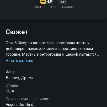
4.9
18+
США
1970
Боевик
Сюжет
Стая байкеров катаются по просторам штатов,
дебоширят, приземлившись в провинциальном
городке. Местные ретрограды и шериф пытаются
выгнать их из своего округа, а его дочка, устав от
Читать дальше
сельского однообразия, подружилась и тусуется с
ними
Жанр
Боевик, Драма
Страна
США
Оригинальное название
Angels Die Hard