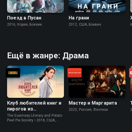
Поезд в Пусан
На грани
2016, Корея, Боевик
2012, США, Боевик
I
Ещё в жанре: Драма
Клуб любителей книг и
Мастер и Маргарита
пирогов из
2023, Россия, Фэнтези
картофельных
The Guernsey Literary and Potato
очистков
Peel Pie Society • 2018, США,
История