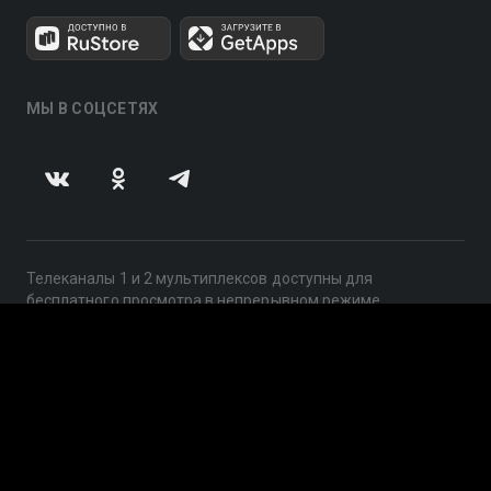
МЫ В СОЦСЕТЯХ
Телеканалы 1 и 2 мультиплексов доступны для
бесплатного просмотра в непрерывном режиме,
круглосуточно.
© 2014 — 2026, ООО «ЛайфСтрим», 109240, г. Москва,
ул. Николоямская, д. 13, стр. 2, этаж 2, ИНН 7710918800
Поддержка: help@smotreshka.tv
UUID: d7051aec-7f08-4eac-a30b-3a39358d7d0c
v3.10.4
|
SSR