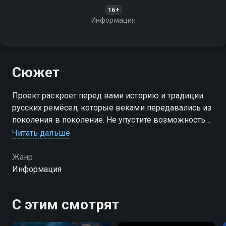
16+
Информация
Сюжет
Проект раскроет перед вами историю и традиции
русских ремёсел, которые веками передавались из
поколения в поколение. Не упустите возможность
прикоснуться к живой истории и увидеть, как
Читать дальше
старинное ремесло становится настоящим
искусством!
Жанр
Информация
С этим смотрят