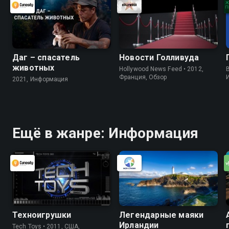
опухоль на глазу
Даг – спасатель
Новости Голливуда
животных
Hollywood News Feed • 2012,
B
Франция, Обзор
2021, Информация
Ещё в жанре: Информация
Техноигрушки
Легендарные маяки
Ирландии
Tech Toys • 2011, США,