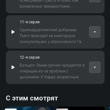
бордер колли - готовят к
осматривают рвоту и понос как
кастрации
возможные предвестники
серьёзных проблем, Марли -
смесь хаски и померанца -
11-я серия
хромает, глухой пёс Биг Бой
требует помощи, а у молодого
Одиннадцатилетний доберман
Арно проверяют опухоль на
Тьяго приходит на ежегодную
доброкачественность
консультацию, у агрессивного Ги
конъюнктивит, милая кошечка
Кокот страдает кожным
12-я серия
заболеванием, а у чи-хуа-хуа Лене
почти все зубки больные и
Бульдог Эмма срочно нуждается в
предстоит много работы
операции из-за проблем с
дыханием. У Кардо возрастные
болезни затрудняют жизнь.
Щенок проглотил Виагру.
Клементину осматривают после
С этим смотрят
операции, Уиллоу страдает от
пластика, а у маламута Селикс