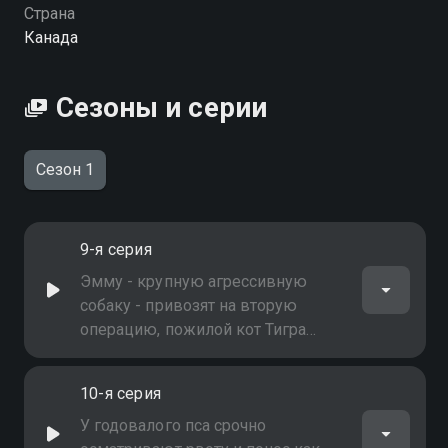
Страна
Канада
Сезоны и серии
Сезон 1
9-я серия
Эмму - крупную агрессивную
собаку - привозят на вторую
операцию, пожилой кот Тигра
борется с вирусной лейкемией,
следующего подопечного
10-я серия
обследуют после укуса енота-
полоскуна на бешенство, а Серби -
У годовалого пса срочно