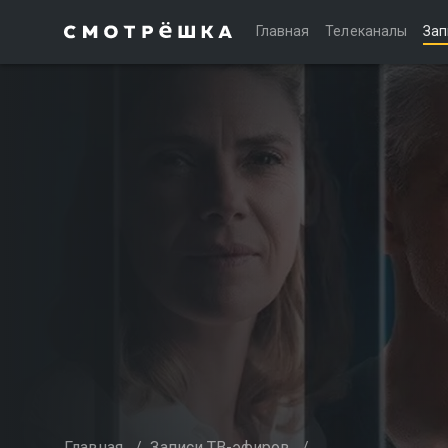
Главная
Телеканалы
Зап
Главная
/
Записи ТВ-эфиров
/