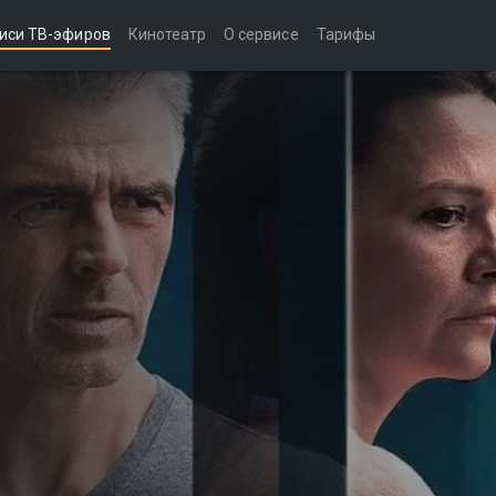
иси ТВ-эфиров
Кинотеатр
О сервисе
Тарифы