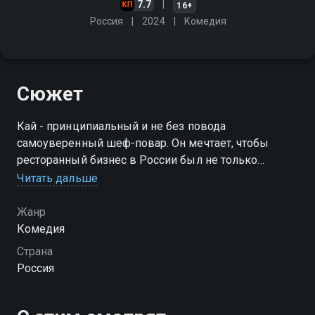
7.7
16+
Россия
2024
Комедия
Сюжет
Кай - принципиальный и не без повода
самоуверенный шеф-повар. Он мечтает, чтобы
ресторанный бизнес в России был не только
вкусным, но и справедливым, поэтому
Читать дальше
отказывается переделывать блюдо для
высокопоставленного чиновника
Жанр
Комедия
Страна
Россия