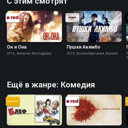
С этим смотрят
Он и Она
Пушки Акимбо
2016, Бельгия, Мелодрама
2019, Великобритания, Боевик
P
Ещё в жанре: Комедия