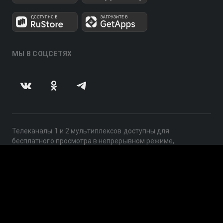
МЫ В СОЦСЕТЯХ
Телеканалы 1 и 2 мультиплексов доступны для
бесплатного просмотра в непрерывном режиме,
круглосуточно.
© 2014 — 2026, ООО «ЛайфСтрим», 109240, г. Москва,
ул. Николоямская, д. 13, стр. 2, этаж 2, ИНН 7710918800
Поддержка: help@smotreshka.tv
UUID: bf84b478-2b3a-49f6-b6e2-ca2418018c26
v3.10.4
|
SSR