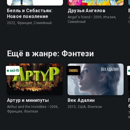
Белль и Себастьян:
Друзья Ангелов
Новое поколение
Angel's friend • 2009, Италия,
J
Cемейный
2022, Франция, Cемейный
Ещё в жанре: Фэнтези
Артур и минипуты
Век Адалин
Arthur and the Invisibles • 2006,
2015, США, Фэнтези
Франция, Фэнтези
T