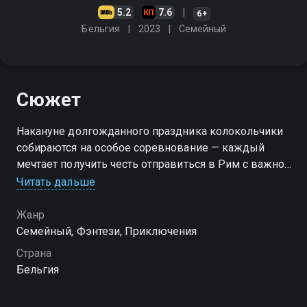
5.2
7.6
6+
Бельгия
2023
Cемейный
Сюжет
Накануне долгожданного праздника колокольчики
собираются на особое соревнование — каждый
мечтает получить честь отправиться в Рим с важной
миссией: доставить волшебный эликсир. Испытания
Читать дальше
непростые, ведь на кону не просто путешествие, а
настоящее признание. Победители отправятся в
Жанр
путь, полный сюрпризов и загадок. Но на дороге их
Cемейный, Фэнтези, Приключения
уже поджидает та, кто не привык проигрывать —
Страна
хитрая и опасная соперница, готовая на всё, чтобы
Бельгия
перехватить заветный эликсир. «Отважный Бим и
пернатые колокольчики» — смотрите онлайн в