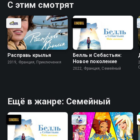
хорошем качестве.
С этим смотрят
Расправь крылья
Белль и Себастьян:
Новое поколение
2019, Франция, Приключения
2022, Франция, Cемейный
Ещё в жанре: Cемейный