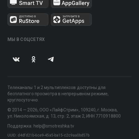
МЫ В СОЦСЕТЯХ
Телеканалы 1 и 2 мультиплексов доступны для
бесплатного просмотра в непрерывном режиме,
круглосуточно.
© 2014 — 2026, ООО «ЛайфСтрим», 109240, г. Москва,
ул. Николоямская, д. 13, стр. 2, этаж 2, ИНН 7710918800
Поддержка: help@smotreshka.tv
UUID: d4dfd21b-6ce9-45a5-ba15-c2c9aa0bd57b