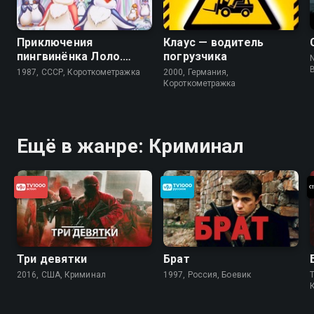
Приключения
Клаус — водитель
пингвинёнка Лоло.
погрузчика
N
Фильм третий
1987, СССР, Короткометражка
2000, Германия,
Короткометражка
Ещё в жанре: Криминал
Три девятки
Брат
2016, США, Криминал
1997, Россия, Боевик