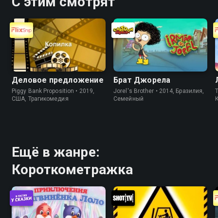
С этим смотрят
Деловое предложение
Брат Джорела
Piggy Bank Proposition • 2019,
Jorel's Brother • 2014, Бразилия,
T
США, Трагикомедия
Cемейный
Ещё в жанре:
Короткометражка