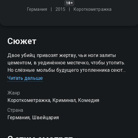
18+
Германия
2015
Короткометражка
Сюжет
Двое убийц привозят жертву, чьи ноги залиты
цементом, в уединённое местечко, чтобы утопить.
Но слёзные мольбы будущего утопленника сеют
раздор между подельниками, которые не могут
Читать дальше
решить, как же именно прикончить жертву…
Жанр
Короткометражка, Криминал, Комедия
Страна
Германия, Швейцария