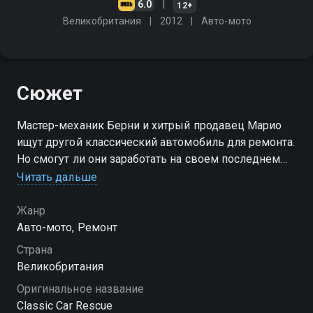
6.0
12+
Великобритания
2012
Авто-мото
Сюжет
Мастер-механик Берни и хитрый продавец Марио
ищут другой классический автомобиль для ремонта.
Но смогут ли они заработать на своем последнем
проекте или потеряют несколько тысяч?
Читать дальше
Посмотреть онлайн 2 сезон сериала Спасение
Жанр
классики вы можете совершенно бесплатно в
Авто-мото, Ремонт
хорошем HD качестве на Смотрёшке
Страна
Великобритания
Оригинальное название
Classic Car Rescue