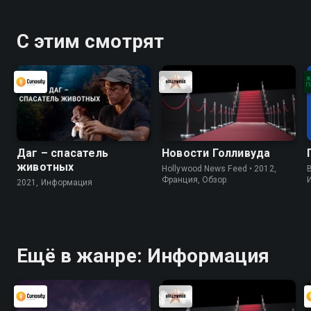
С этим смотрят
Даг – спасатель
Новости Голливуда
животных
Hollywood News Feed • 2012,
B
Франция, Обзор
2021, Информация
Ещё в жанре: Информация