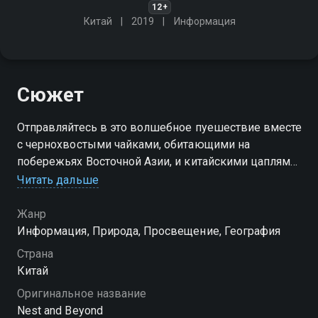
12+
Китай
2019
Информация
Сюжет
Отправляйтесь в это волшебное пуешествие вместе
с чернохвостыми чайками, обитающими на
побережьях Восточной Азии, и китайскими цаплями,
которые готовятся к сезону размножения
Читать дальше
Жанр
Информация, Природа, Просвещение, География
Страна
Китай
Оригинальное название
Nest and Beyond