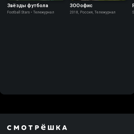
Звёзды футбола
ЗООофис
Football Stars • Тележурнал
2018, Россия, Тележурнал
S