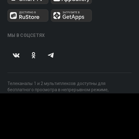
МЫ В СОЦСЕТЯХ
Телеканалы 1 и 2 мультиплексов доступны для
бесплатного просмотра в непрерывном режиме,
круглосуточно.
© 2014 — 2026, ООО «ЛайфСтрим», 109240, г. Москва,
ул. Николоямская, д. 13, стр. 2, этаж 2, ИНН 7710918800
Поддержка: help@smotreshka.tv
UUID: 08aa3a55-b897-4824-b663-e6509e6d4fe1
v3.10.4
|
SSR