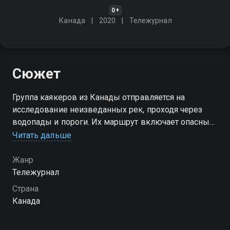
0+
Канада
2020
Тележурнал
Сюжет
Группа каякеров из Канады отправляется на
исследование неизведанных рек, проходя через
водопады и пороги. Их маршрут включает опасный
водопад Мадлен и другие сложные участки
Читать дальше
Посмотреть онлайн 1 сезон сериала Экстремальный
Жанр
сплав по рекам Канады вы можете совершенно
Тележурнал
бесплатно в хорошем HD качестве на Смотрёшке
Страна
Канада