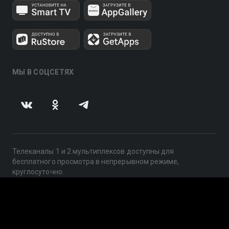
МЫ В СОЦСЕТЯХ
Телеканалы 1 и 2 мультиплексов доступны для
бесплатного просмотра в непрерывном режиме,
круглосуточно.
© 2014 — 2026, ООО «ЛайфСтрим», 109240, г. Москва,
ул. Николоямская, д. 13, стр. 2, этаж 2, ИНН 7710918800
Поддержка: help@smotreshka.tv