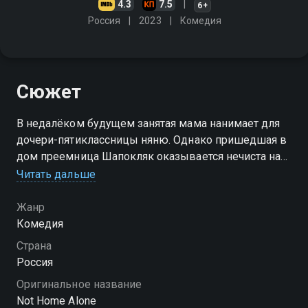
4.3
7.5
6+
Россия
2023
Комедия
Сюжет
В недалёком будущем занятая мама нанимает для
дочери-пятиклассницы няню. Однако пришедшая в
дом преемница Шапокляк оказывается нечиста на
руку. К счастью, у девочки Маши на вооружении
Читать дальше
есть нейросети и все мыслимые гаджеты "умного
дома"
Жанр
Комедия
Страна
Россия
Оригинальное название
Not Home Alone