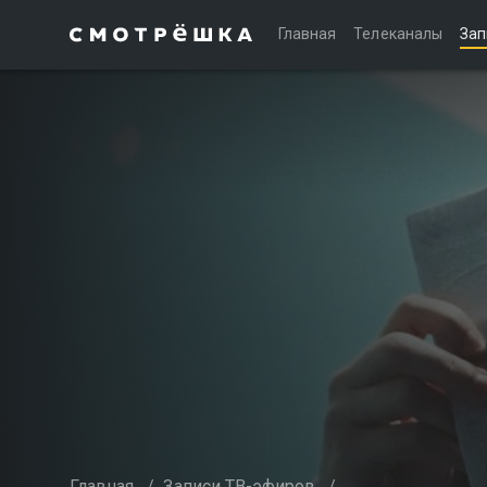
Главная
Телеканалы
Зап
Главная
/
Записи ТВ-эфиров
/