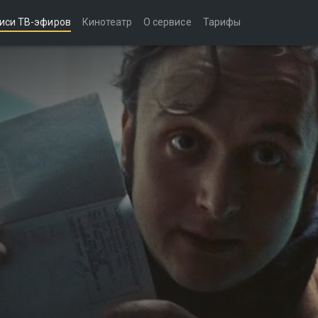
иси ТВ-эфиров
Кинотеатр
О сервисе
Тарифы