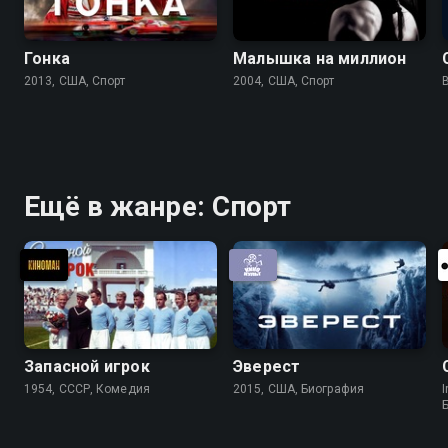
Гонка
Малышка на миллион
2013, США, Спорт
2004, США, Спорт
Ещё в жанре: Спорт
Запасной игрок
Эверест
1954, СССР, Комедия
2015, США, Биография
I