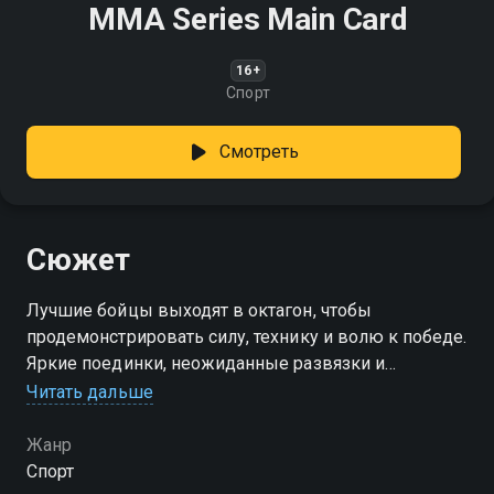
MMA Series Main Card
16+
Спорт
Смотреть
Сюжет
Лучшие бойцы выходят в октагон, чтобы
продемонстрировать силу, технику и волю к победе.
Яркие поединки, неожиданные развязки и
настоящие эмоции - всё это в главной части вечера
Читать дальше
смешанных единоборств|
Жанр
Спорт