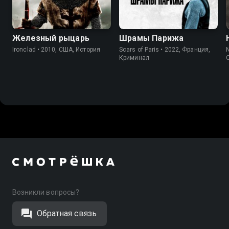
Железный рыцарь
Шрамы Парижа
Ironclad • 2010, США, История
Scars of Paris • 2022, Франция,
N
Криминал
Возникли вопросы?
Обратная связь