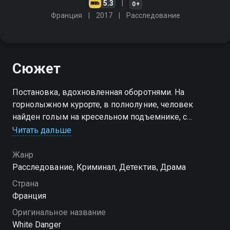
5.3
0+
Франция
2017
Расследование
Сюжет
Постановка, вдохновленная оборотнями. На
горнолыжном курорте, в полнолуние, человек
найден голым на кресельном подъемнике, с
человеческой кровью на губах, серебряной пулей в
Читать дальше
сердце. Клара Кесслер ведет расследование со
своим отцом Жоржем
Жанр
Расследование, Криминал, Детектив, Драма
Страна
Франция
Оригинальное название
White Danger