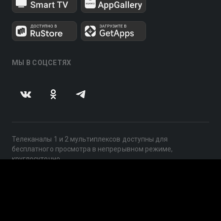
МЫ В СОЦСЕТЯХ
Телеканалы 1 и 2 мультиплексов доступны для
бесплатного просмотра в непрерывном режиме,
круглосуточно.
© 2014 — 2026, ООО «ЛайфСтрим», 109240, г. Москва,
ул. Николоямская, д. 13, стр. 2, этаж 2, ИНН 7710918800
Поддержка: help@smotreshka.tv
UUID: 2f0b06a6-53ef-4611-98c3-5a3242850eb3