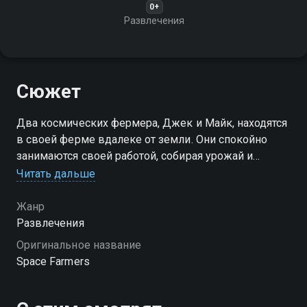
0+
Развлечения
Сюжет
Два космических фермера, Джек и Майк, находятся
в своей ферме вдалеке от земли. Они спокойно
занимаются своей работой, собирая урожай и
продавая его на рынке. Однако на их ферму
Читать дальше
нападают инопланетные захватчики
Жанр
Развлечения
Оригинальное название
Space Farmers