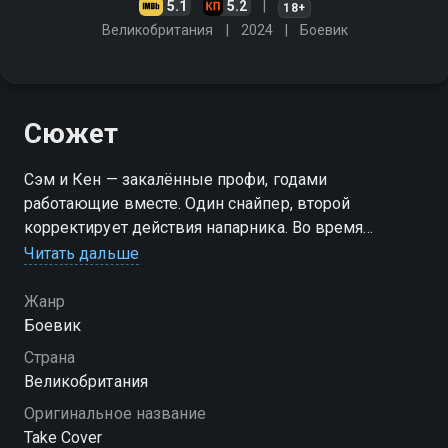
5.1
5.2
18+
Великобритания
2024
Боевик
Сюжет
Сэм и Кен — закалённые профи, годами
работающие вместе. Один снайпер, второй
корректирует действия напарника. Во время
ликвидации объекта Сэм промахивается: пуля
Читать дальше
сражает не мужчину, а спутницу, стоявшую
неподалёку. Стрелок убеждён — женщина заметила
Жанр
его позицию и сознательно прикрыла собой того,
Боевик
кого требовалось устранить. Совесть не даёт покоя,
Страна
и бывалый профессионал собирается завязать с
Великобритания
ремеслом. Но руководительница Тамара умело
Оригинальное название
давит на слабые места, выпрашивая согласие на
Take Cover
финальную вылазку с верным товарищем. Герою