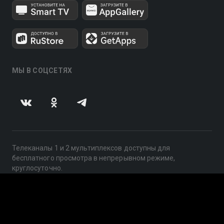
МЫ В СОЦСЕТЯХ
Телеканалы 1 и 2 мультиплексов доступны для
бесплатного просмотра в непрерывном режиме,
круглосуточно.
© 2014 — 2026, ООО «ЛайфСтрим», 109240, г. Москва,
ул. Николоямская, д. 13, стр. 2, этаж 2, ИНН 7710918800
Поддержка: help@smotreshka.tv