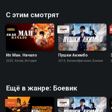
предстоит решить: поставить крест на прошлом или
отработать ещё один контракт. «На прицеле» —
С этим смотрят
смотрите онлайн в хорошем качестве.
Ип Ман. Начало
Пушки Акимбо
2020, Китай, История
2019, Великобритания, Боевик
Ещё в жанре: Боевик