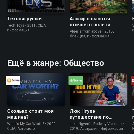
Техноигрушки
Алжир с высоты
птичьего полёта
Tech Toys • 2011, США,
S
Информация
Algeria from above • 2015,
Франция, Информация
Ещё в жанре: Общество
Сколько стоит моя
Люк Нгуен:
машина?
путешествие по
Вьетнаму
What's My Car Worth? • 2009,
Luke Ngyen`s Railway Vietnam •
A
США, Авто-мото
2019, Австралия, Информация