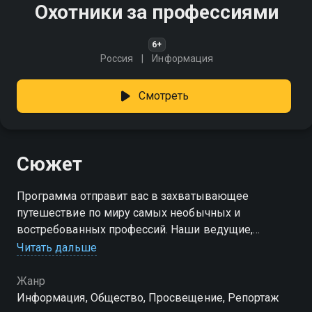
Охотники за профессиями
6+
Россия
Информация
Смотреть
Сюжет
Программа отправит вас в захватывающее
путешествие по миру самых необычных и
востребованных профессий. Наши ведущие,
настоящие охотники за уникальными
Читать дальше
специальностями, будут исследовать профессии, о
которых вы даже не слышали!
Жанр
Информация, Общество, Просвещение, Репортаж