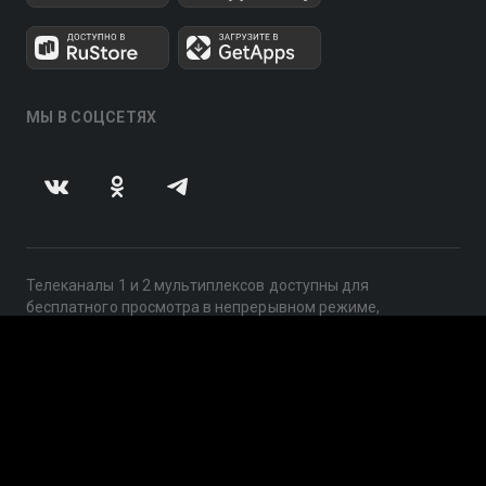
МЫ В СОЦСЕТЯХ
Телеканалы 1 и 2 мультиплексов доступны для
бесплатного просмотра в непрерывном режиме,
круглосуточно.
© 2014 — 2026, ООО «ЛайфСтрим», 109240, г. Москва,
ул. Николоямская, д. 13, стр. 2, этаж 2, ИНН 7710918800
Поддержка: help@smotreshka.tv
UUID: 5994a908-2eb3-4063-bd1d-2f6b5d0e0d70
v3.10.4
|
SSR