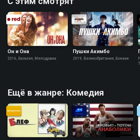
С этим смотрят
Он и Она
Пушки Акимбо
2016, Бельгия, Мелодрама
2019, Великобритания, Боевик
P
Ещё в жанре: Комедия