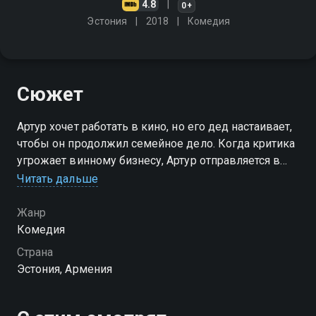
4.8
0+
Эстония
2018
Комедия
Сюжет
Артур хочет работать в кино, но его дед настаивает,
чтобы он продолжил семейное дело. Когда критика
угрожает винному бизнесу, Артур отправляется в
Таллин, где встречает Ингрид, и его планы резко
Читать дальше
меняются
Жанр
Комедия
Страна
Эстония, Армения