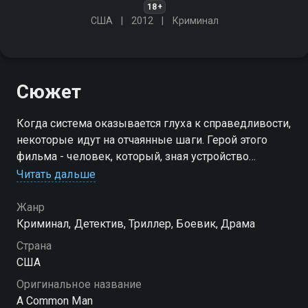
18+
США
2012
Криминал
Сюжет
Когда система оказывается глуха к справедливости,
некоторые идут на отчаянные шаги. Герой этого
фильма - человек, который, зная устройство
системы изнутри, находит неожиданный способ
Читать дальше
добиться своего
Жанр
Криминал, Детектив, Триллер, Боевик, Драма
Страна
США
Оригинальное название
A Common Man