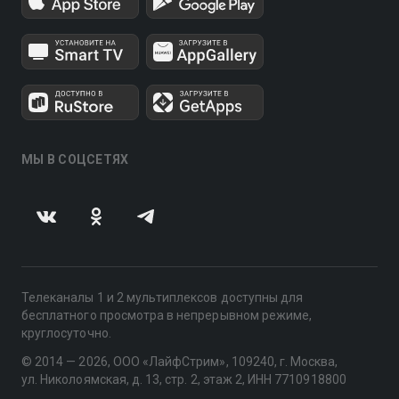
МЫ В СОЦСЕТЯХ
Телеканалы 1 и 2 мультиплексов доступны для
бесплатного просмотра в непрерывном режиме,
круглосуточно.
© 2014 — 2026, ООО «ЛайфСтрим», 109240, г. Москва,
ул. Николоямская, д. 13, стр. 2, этаж 2, ИНН 7710918800