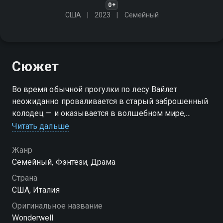
0+
США
2023
Cемейный
Сюжет
Во время обычной прогулки по лесу Вайлет
неожиданно проваливается в старый заброшенный
колодец — и оказывается в волшебном мире,
скрытом от людских глаз. Здесь всё дышит магией:
Читать дальше
светящиеся растения, говорящие животные и
неведомые существа. Девочку встречает добрая
Жанр
фея Хэйзел, которая вручает ей сияющий цветок —
Cемейный, Фэнтези, Драма
символ древней силы. Хэйзел открывает Вайлет
Страна
правду: она избрана, чтобы восстановить
США, Италия
равновесие между добром и тьмой. Отныне на её
Оригинальное название
хрупких плечах — судьба волшебного мира, в
Wonderwell
котором одна храбрость может изменить всё.