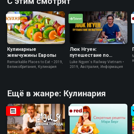
С этим смотрят
Кулинарные
Люк Нгуен:
жемчужины Европы
путешествие по
M
Вьетнаму
Remarkable Places to Eat • 2019,
Luke Ngyen`s Railway Vietnam •
Великобритания, Кулинария
2019, Австралия, Информация
Ещё в жанре: Кулинария