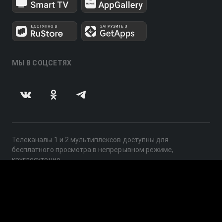
МЫ В СОЦСЕТЯХ
Телеканалы 1 и 2 мультиплексов доступны для
бесплатного просмотра в непрерывном режиме,
круглосуточно.
© 2014 — 2026, ООО «ЛайфСтрим», 109240, г. Москва,
ул. Николоямская, д. 13, стр. 2, этаж 2, ИНН 7710918800
Поддержка: help@smotreshka.tv
UUID: 228423c8-00ef-4968-8b7a-207ce9950006