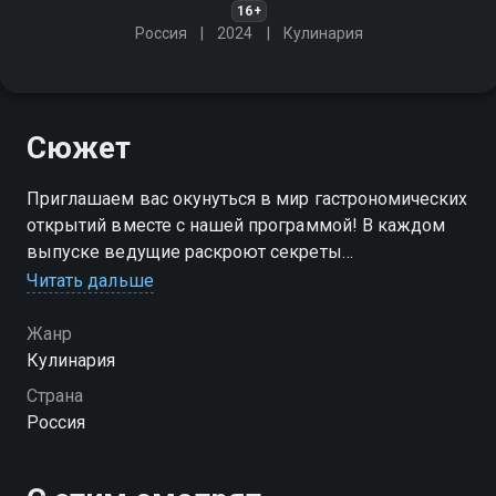
16+
Россия
2024
Кулинария
Сюжет
Приглашаем вас окунуться в мир гастрономических
открытий вместе с нашей программой! В каждом
выпуске ведущие раскроют секреты
приготовления блюд разных кухонь мира и
Читать дальше
поделятся простыми рецептами, которые легко
повторить дома
Жанр
Кулинария
Страна
Россия