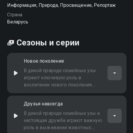
Информация, Природа, Просвещение, Репортаж
Страна
Беларусь
Сезоны и серии
Новое поколение
В дикой природе семейные узы
играют ключевую роль в
воспитании нового поколения.
Родители заботливо оберегают и
обучают потомство, передавая
Друзья навсегда
жизненно важные навыки - поиск
пищи, защиту от хищников и
В дикой природе семейные узы и
социальное поведение
настоящая дружба играют важную
роль в выживании животных.