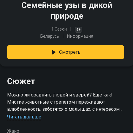
Семейные узы в дикой
природе
1 Сезон
6+
Беларусь
Информация
Смотреть
Сюжет
Можно ли сравнить людей и зверей? Ещё как!
Многие животные с трепетом переживают
влюблённость, заботятся о малышах, с интересом
учатся новому, а по мере взросления заводят
Читать дальше
настоящих друзей. Похоже на нас, не так ли?
Жанр