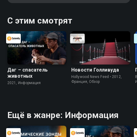
Многие виды образуют прочные
пары или семейные группы, в
которых поддерживают друг
С этим смотрят
друга в поиске пищи, защите от
хищников и воспитании потомства
Даг – спасатель
Новости Голливуда
животных
Hollywood News Feed • 2012,
B
Франция, Обзор
2021, Информация
Ещё в жанре: Информация