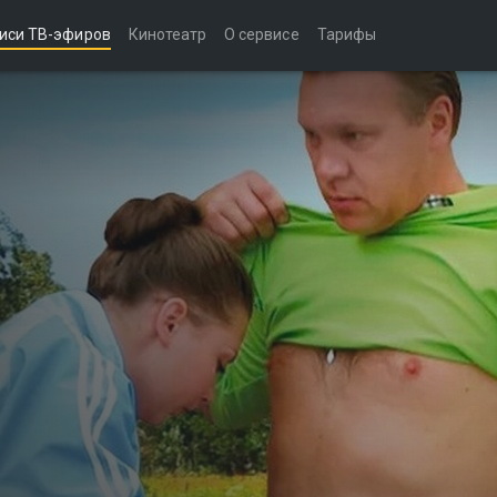
иси ТВ-эфиров
Кинотеатр
О сервисе
Тарифы