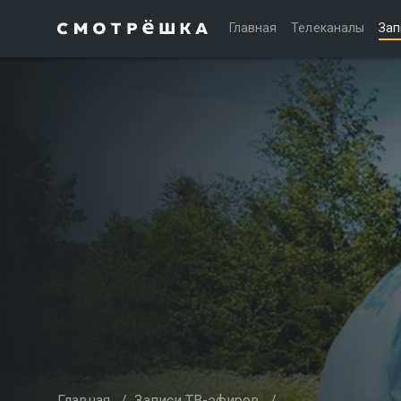
Главная
Телеканалы
Зап
Главная
/
Записи ТВ-эфиров
/