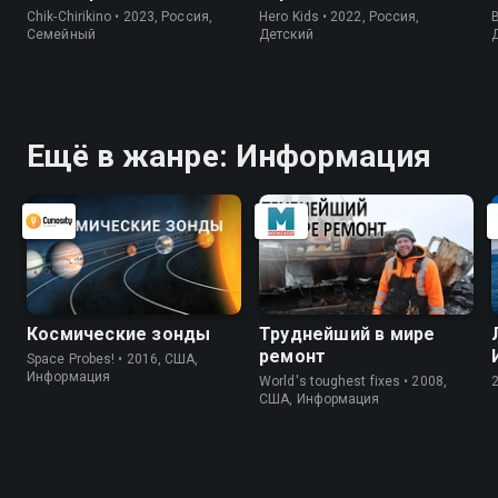
Chik-Chirikino • 2023, Россия,
Hero Kids • 2022, Россия,
B
Cемейный
Детский
Ещё в жанре: Информация
Космические зонды
Труднейший в мире
ремонт
Space Probes! • 2016, США,
Информация
World's toughest fixes • 2008,
США, Информация