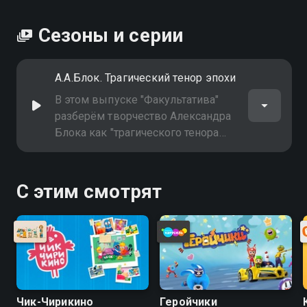
Сезоны и серии
А.А.Блок. Трагический тенор эпохи
В этом выпуске "Факультатива"
разберём творчество Александра
Блока как "трагического тенора
эпохи". Узнаем, как в его поэзии
отразился кризис символизма,
предчувствие катастроф и поиск
С этим смотрят
новой гармонии в мятежном XX
веке
Чик-Чирикино
Геройчики