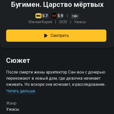
Бугимен. Царство мёртвых
5.7
5.9
18+
Южная Корея
2020
Ужасы
Смотреть
Сюжет
После смерти жены архитектор Сан-вон с дочерью
переезжают в новый дом, где девочка начинает
оживать. Но вскоре она исчезает, и расследование
приводит к пугающим теориям о том, что девочку
Читать дальше
забрал шкаф
Жанр
Ужасы