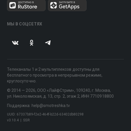
МЫ В СОЦСЕТЯХ
Телеканалы 1 и 2 мультиплексов доступны для
бесплатного просмотра в непрерывном режиме,
круглосуточно.
© 2014 — 2026, ООО «ЛайфСтрим», 109240, г. Москва,
ул. Николоямская, д. 13, стр. 2, этаж 2, ИНН 7710918800
Поддержка: help@smotreshka.tv
UUID: 67337b89-f2e2-464f-b22d-63402db80298
v3.10.4
|
SSR