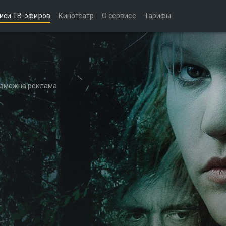
иси ТВ-эфиров
Кинотеатр
О сервисе
Тарифы
возможна реклама