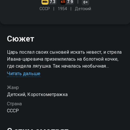
7.3
7.9
0+
СССР
1954
Детский
Сюжет
Царь послал своих сыновей искать невест, и стрела
Ивана-царевича приземлилась на болотной кочке,
где сидела лягушка. Так началась необычная
история о превращении лягушки в прекрасную
Читать дальше
царевну
Жанр
Детский, Короткометражка
Страна
СССР