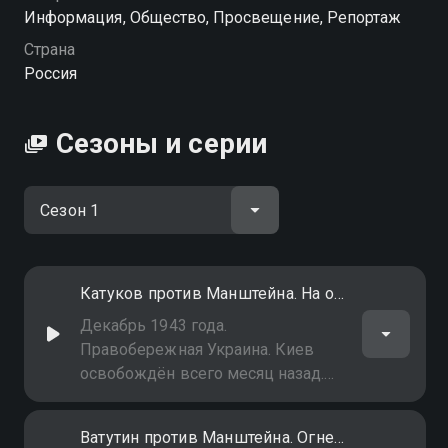
Информация, Общество, Просвещение, Репортаж
Страна
Россия
Сезоны и серии
Катуков против Манштейна. На острие удара
Декабрь 1943 года.
Правобережная Украина. Киев
освобождён всего месяц назад.
Немцы снова устремляются к
столице УССР. На этот участок
Ватутин против Манштейна. Огненный рейд
фронта направляют танковые и