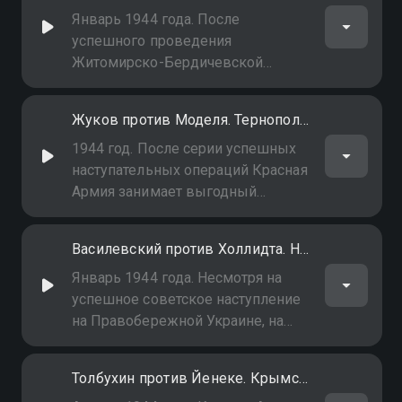
мотопехотные соединения из
Январь 1944 года. После
Винницы, Каменец-Подольского,
успешного проведения
Бердичева и Житомира
Житомирско-Бердичевской
наступательной операции войска
1-го Украинского фронта генерала
Жуков против Моделя. Тернопольский котел
Николая Ватутина продвинулись
почти на 200 км, южным крылом
1944 год. После серии успешных
фронта вышли на подступы к
наступательных операций Красная
Ровно и Шепетовке
Армия занимает выгодный
плацдарм на рубеже Луцк -
Шепетовка - Кировоград -
Василевский против Холлидта. Никопольский плацдарм
Каховка. Советские войска
опоясывают группу армий "Юг" с
Январь 1944 года. Несмотря на
севера и северо-востока
успешное советское наступление
на Правобережной Украине, на
юге, в излучине Днепра,
противник всё ещё удерживает
Толбухин против Йенеке. Крымская операция
свои позиции и не позволяет