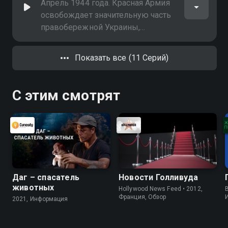
Красной Армии развить
Апрель 1944 года. Красная Армия
наступление на Молдавию и к
освобождает значительную часть
черноморскому побережью
правобережной Украины,
Молдавии, выходит к южным
границам СССР. Но немцы всё
Показать все (11 Серий)
ещё удерживают Николаев и
Одессу, полностью контролирует
Крымский полуостров
С этим смотрят
Даг – спасатель
Новости Голливуда
животных
Hollywood News Feed • 2012,
B
Франция, Обзор
2021, Информация