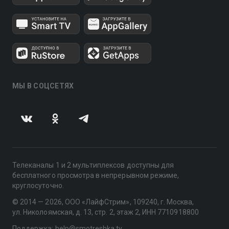
МЫ В СОЦСЕТЯХ
Телеканалы 1 и 2 мультиплексов доступны для
бесплатного просмотра в непрерывном режиме,
круглосуточно.
© 2014 — 2026, ООО «ЛайфСтрим», 109240, г. Москва,
ул. Николоямская, д. 13, стр. 2, этаж 2, ИНН 7710918800
Поддержка: help@smotreshka.tv