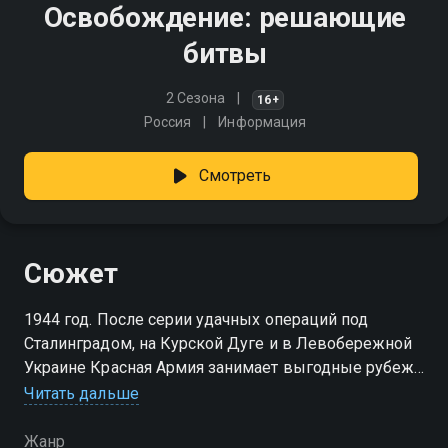
Освобождение: решающие
битвы
2 Сезона
16+
Россия
Информация
Смотреть
Сюжет
1944 год. После серии удачных операций под
Сталинградом, на Курской Дуге и в Левобережной
Украине Красная Армия занимает выгодные рубежи
на Днепре. Но противник ещё силён. Он удерживает
Читать дальше
значительную часть территории Советского Союза
Жанр