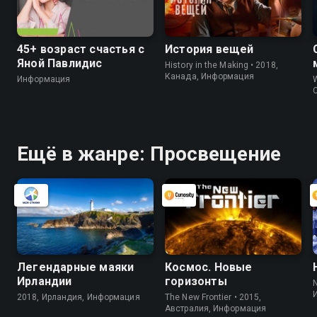
45+ возраст счастья с
История вещей
Яной Павлидис
History in the Making • 2018,
Канада, Информация
Информация
W
Ещё в жанре: Просвещение
Легендарные маяки
Космос. Новые
Ирландии
горизонты
2018, Ирландия, Информация
The New Frontier • 2015,
Австралия, Информация